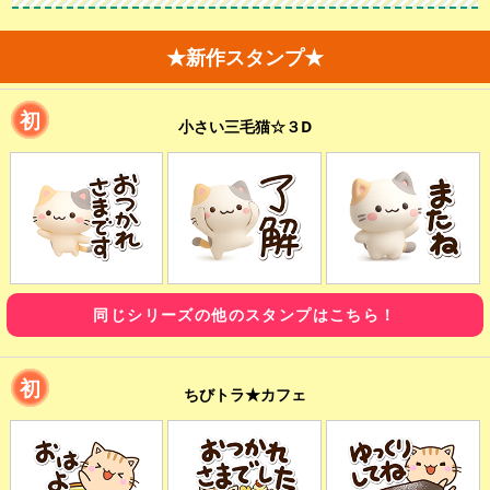
★新作スタンプ★
初
小さい三毛猫☆３D
同じシリーズの他のスタンプはこちら！
初
ちびトラ★カフェ