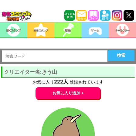
検索
クリエイター名:きう山
222
人
お気に入り
登録されています
お気に入り追加 +