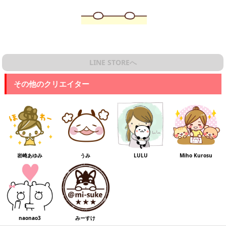
LINE STOREへ
その他のクリエイター
岩崎あゆみ
うみ
LULU
Miho Kurosu
naonao3
みーすけ