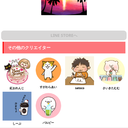
LINE STOREへ
その他のクリエイター
すがわらあい
紅おれんじ
satoco
さいきたむむ
パルピー
しーぷ