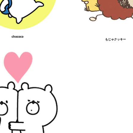
chococo
もじゃクッキー