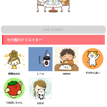
LINE STOREへ
その他のクリエイター
すがわらあい
岩崎あゆみ
しーぷ
satoco
うめぼしちゃん
LULU