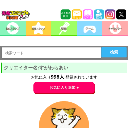
検索
クリエイター名:すがわらあい
998
人
お気に入り
登録されています
お気に入り追加 +