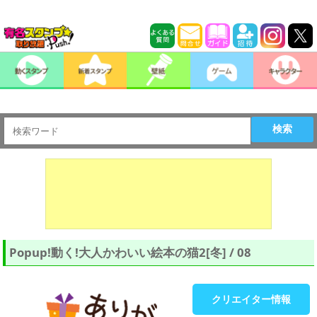
検索
Popup!動く!大人かわいい絵本の猫2[冬] / 08
クリエイター情報