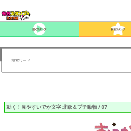
動く！見やすいでか文字 北欧＆プチ動物 / 07