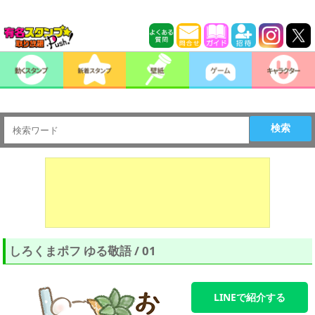
検索
しろくまポフ ゆる敬語 / 01
LINEで紹介する