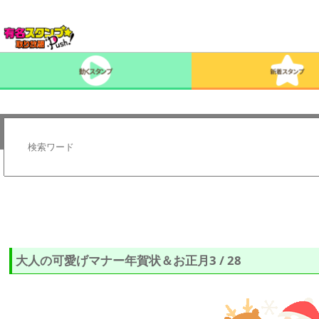
大人の可愛げマナー年賀状＆お正月3 / 28