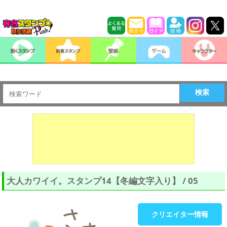
検索
大人カワイイ。スタンプ14【冬編文字入り】 / 05
クリエイター情報