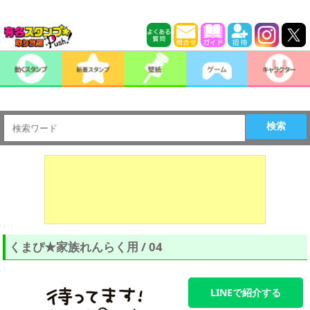
検索
くまぴ★家族れんらく用 / 04
LINEで紹介する