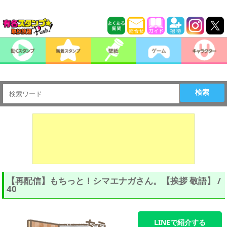
検索
【再配信】もちっと！シマエナガさん。【挨拶 敬語】 /
40
LINEで紹介する