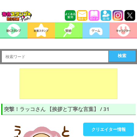
検索
突撃！ラッコさん 【挨拶と丁寧な言葉】 / 31
クリエイター情報