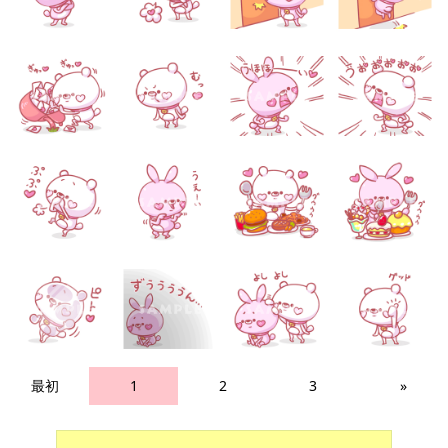
最初
1
2
3
»