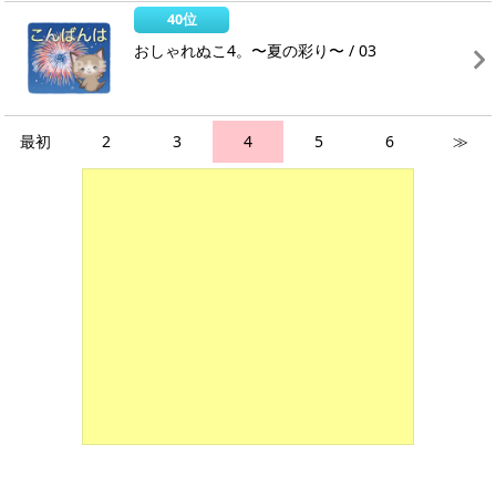
40位
おしゃれぬこ4。〜夏の彩り〜 / 03
最初
2
3
4
5
6
≫