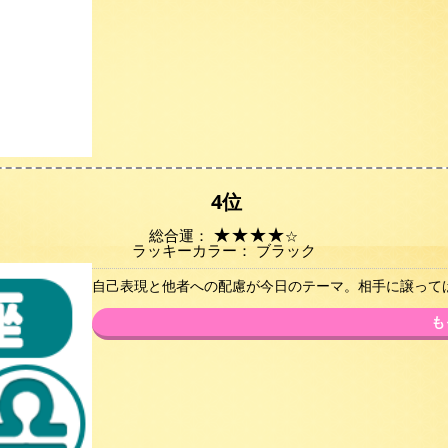
4位
★
★
★
★
総合運：
☆
ラッキーカラー： ブラック
自己表現と他者への配慮が今日のテーマ。相手に譲って
も