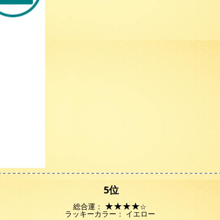
5位
★
★
★
★
総合運：
☆
ラッキーカラー： イエロー