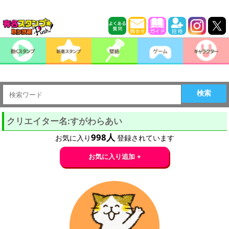
検索
クリエイター名:すがわらあい
998
人
お気に入り
登録されています
お気に入り追加 +