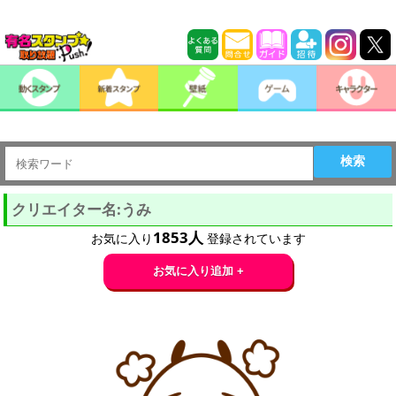
検索
クリエイター名:うみ
1853
人
お気に入り
登録されています
お気に入り追加 +