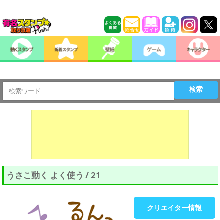
検索
うさこ動く よく使う / 21
クリエイター情報