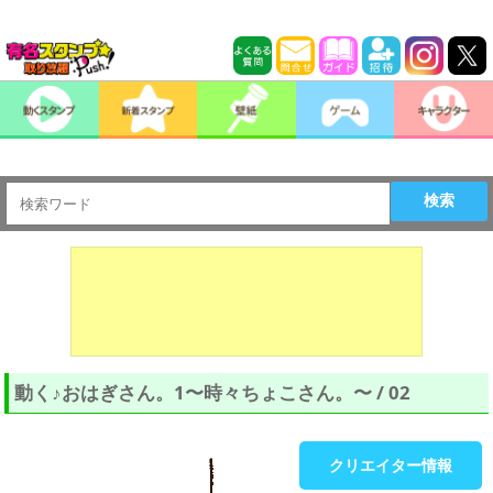
検索
動く♪おはぎさん。1〜時々ちょこさん。〜 / 02
クリエイター情報