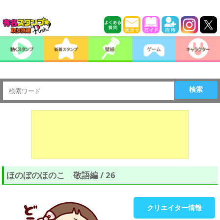
検索
ほのぼのほのこ 敬語編 / 26
クリエイター情報