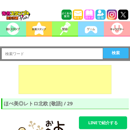
検索
ほぺ美◎レトロ北欧 [敬語] / 29
LINEで紹介する