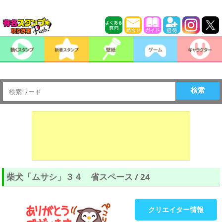
検索
柴犬「ムサシ」３４ 省スペース / 24
クリエイター情報