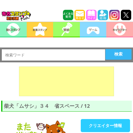
検索
柴犬「ムサシ」３４ 省スペース / 12
クリエイター情報