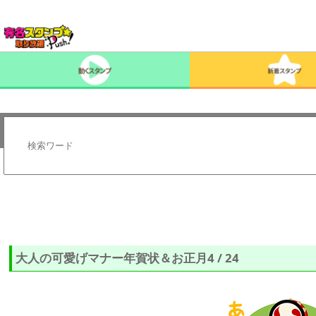
大人の可愛げマナー年賀状＆お正月4 / 24