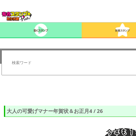
大人の可愛げマナー年賀状＆お正月4 / 26