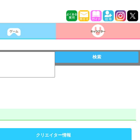
検索
クリエイター情報