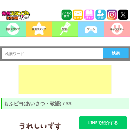
検索
もふピヨ(あいさつ・敬語) / 33
LINEで紹介する