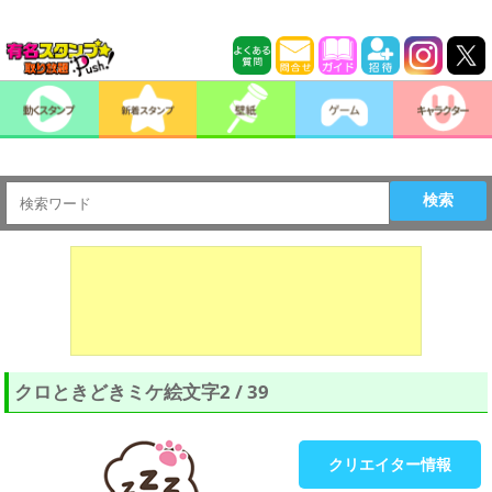
検索
クロときどきミケ絵文字2 / 39
クリエイター情報