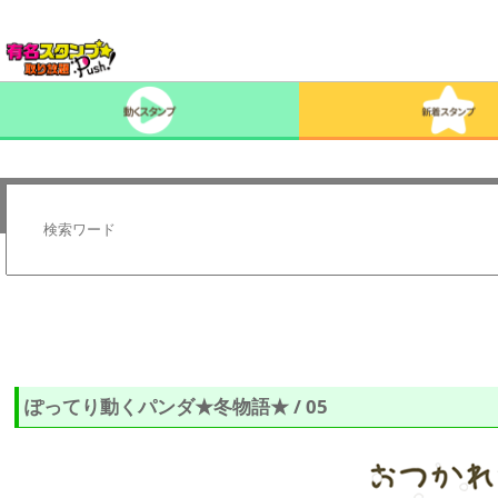
ぽってり動くパンダ★冬物語★ / 05