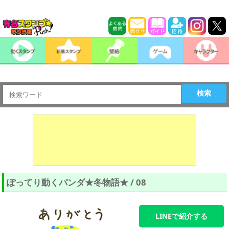
検索
ぽってり動くパンダ★冬物語★ / 08
LINEで紹介する