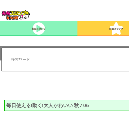
毎日使える!動く!大人かわいい 秋 / 06