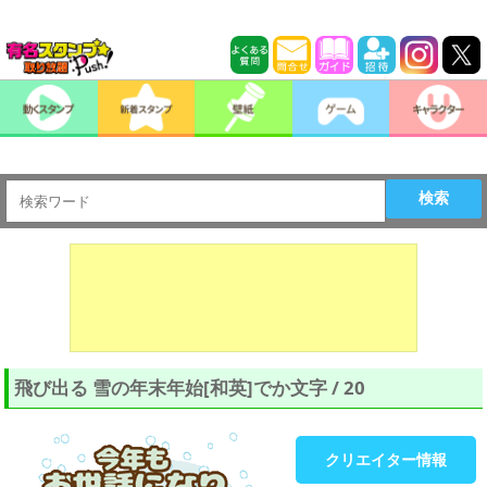
検索
飛び出る 雪の年末年始[和英]でか文字 / 20
クリエイター情報