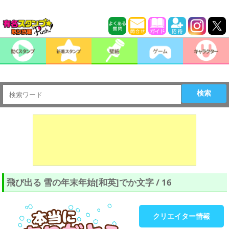
検索
飛び出る 雪の年末年始[和英]でか文字 / 16
クリエイター情報