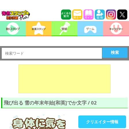
検索
飛び出る 雪の年末年始[和英]でか文字 / 02
クリエイター情報