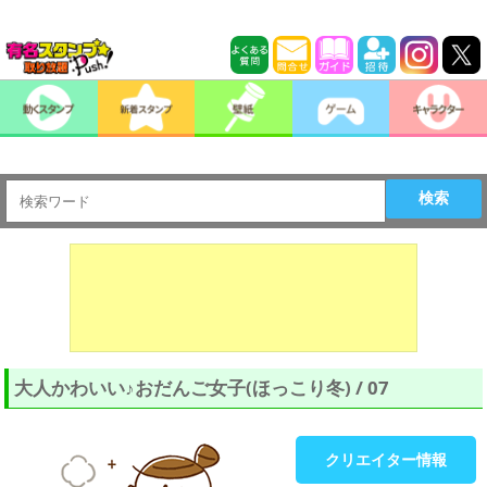
検索
大人かわいい♪おだんご女子(ほっこり冬) / 07
クリエイター情報