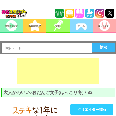
検索
大人かわいい♪おだんご女子(ほっこり冬) / 32
クリエイター情報