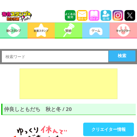
検索
仲良しともだち 秋と冬 / 20
クリエイター情報