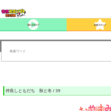
仲良しともだち 秋と冬 / 39