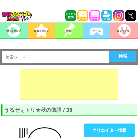
検索
うるせぇトリ★秋の敬語 / 38
クリエイター情報