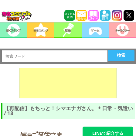
検索
【再配信】もちっと！シマエナガさん。＊日常・気遣い
/ 18
LINEで紹介する