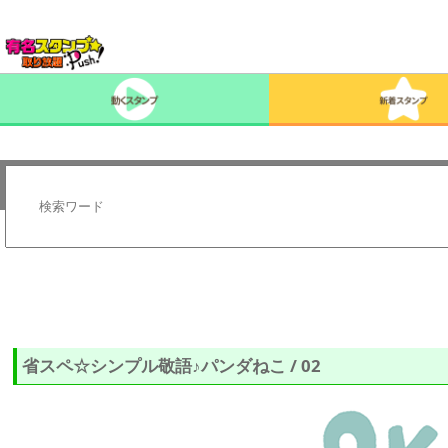
省スペ☆シンプル敬語♪パンダねこ / 02