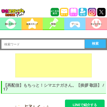
検索
【再配信】もちっと！シマエナガさん。【挨拶 敬語】 /
17
LINEで紹介する