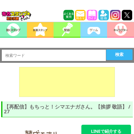
検索
【再配信】もちっと！シマエナガさん。【挨拶 敬語】 /
27
LINEで紹介する