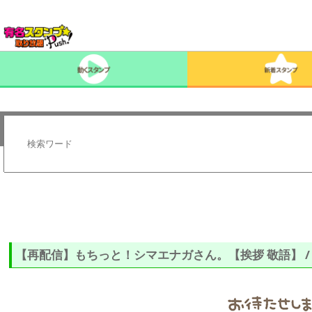
【再配信】もちっと！シマエナガさん。【挨拶 敬語】 / 