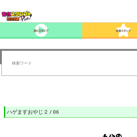
ハゲますおやじ２ / 06