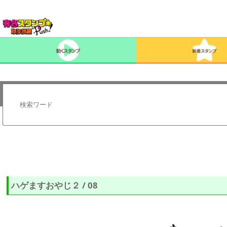
ハゲますおやじ２ / 08