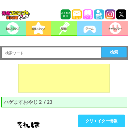
検索
ハゲますおやじ２ / 23
クリエイター情報